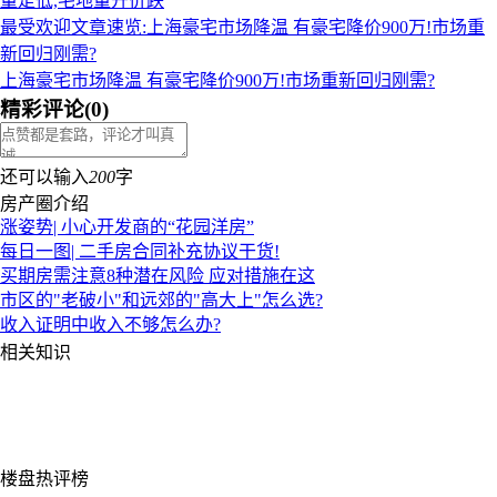
量走低,宅地量升价跌
最受欢迎文章速览:上海豪宅市场降温 有豪宅降价900万!市场重
新回归刚需?
上海豪宅市场降温 有豪宅降价900万!市场重新回归刚需?
精彩评论
(
0
)
还可以输入
200
字
房产圈介绍
涨姿势| 小心开发商的“花园洋房”
每日一图| 二手房合同补充协议干货!
买期房需注意8种潜在风险 应对措施在这
市区的"老破小"和远郊的"高大上"怎么选?
收入证明中收入不够怎么办?
相关知识
楼盘热评榜