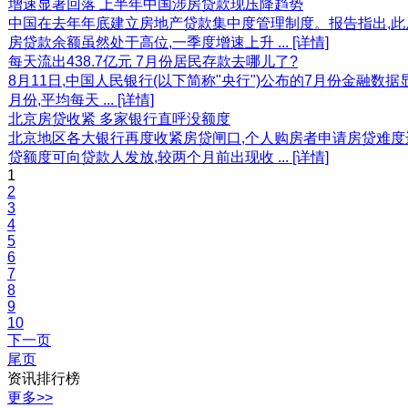
增速显著回落 上半年中国涉房贷款现压降趋势
中国在去年年底建立房地产贷款集中度管理制度。报告指出,此
房贷款余额虽然处于高位,一季度增速上升 ...
[详情]
每天流出438.7亿元 7月份居民存款去哪儿了?
8月11日,中国人民银行(以下简称"央行")公布的7月份金融数据显
月份,平均每天 ...
[详情]
北京房贷收紧 多家银行直呼没额度
北京地区各大银行再度收紧房贷闸口,个人购房者申请房贷难度
贷额度可向贷款人发放,较两个月前出现收 ...
[详情]
1
2
3
4
5
6
7
8
9
10
下一页
尾页
资讯排行榜
更多>>