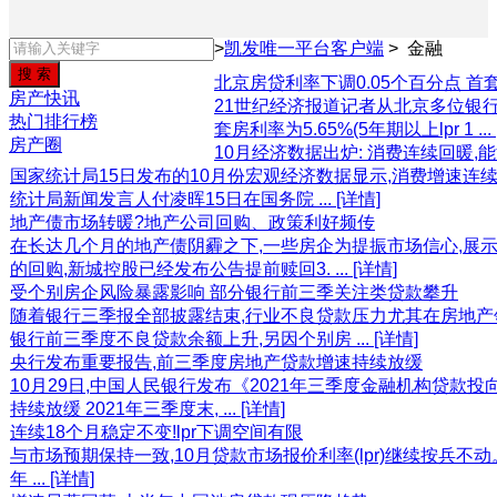
>
凯发唯一平台客户端
>
金融
北京房贷利率下调0.05个百分点 首套
房产快讯
21世纪经济报道记者从北京多位银行、中
热门排行榜
套房利率为5.65%(5年期以上lpr 1 ...
房产圈
10月经济数据出炉: 消费连续回暖,
国家统计局15日发布的10月份宏观经济数据显示,消费增速连
统计局新闻发言人付凌晖15日在国务院 ...
[详情]
地产债市场转暖?地产公司回购、政策利好频传
在长达几个月的地产债阴霾之下,一些房企为提振市场信心,展
的回购,新城控股已经发布公告提前赎回3. ...
[详情]
受个别房企风险暴露影响 部分银行前三季关注类贷款攀升
随着银行三季报全部披露结束,行业不良贷款压力尤其在房地产
银行前三季度不良贷款余额上升,另因个别房 ...
[详情]
央行发布重要报告,前三季度房地产贷款增速持续放缓
10月29日,中国人民银行发布《2021年三季度金融机构贷款
持续放缓 2021年三季度末, ...
[详情]
连续18个月稳定不变!lpr下调空间有限
与市场预期保持一致,10月贷款市场报价利率(lpr)继续按兵不动。10
年 ...
[详情]