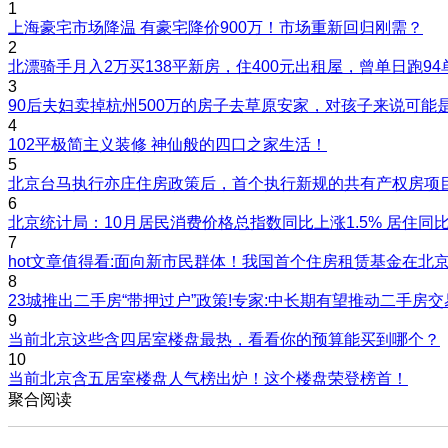
1
上海豪宅市场降温 有豪宅降价900万！市场重新回归刚需？
2
北漂骑手月入2万买138平新房，住400元出租屋，曾单日跑94
3
90后夫妇卖掉杭州500万的房子去草原安家，对孩子来说可能
4
102平极简主义装修 神仙般的四口之家生活！
5
北京台马执行亦庄住房政策后，首个执行新规的共有产权房项
6
北京统计局：10月居民消费价格总指数同比上涨1.5% 居住同比
7
hot文章值得看:面向新市民群体！我国首个住房租赁基金在北
8
23城推出二手房“带押过户”政策!专家:中长期有望推动二手房交
9
当前北京这些含四居室楼盘最热，看看你的预算能买到哪个？
10
当前北京含五居室楼盘人气榜出炉！这个楼盘荣登榜首！
聚合阅读