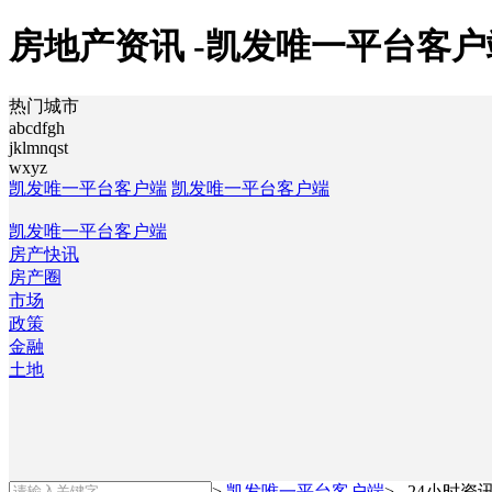
房地产资讯 -凯发唯一平台客户
热门城市
abcdfgh
jklmnqst
wxyz
凯发唯一平台客户端
凯发唯一平台客户端
凯发唯一平台客户端
房产快讯
房产圈
市场
政策
金融
土地
>
凯发唯一平台客户端
>
24小时资