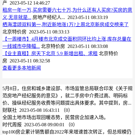
产 2023-05-12 14:46:27
租房一年一万,买房需要六七十万,为什么还有人买房?买房的意
义,无非就是...
房地产经纪人... 2023-05-11 08:33:19
栖海澐颂双料第一,附近新地涨1万?上周北京新房成交榜来了
北京特价房 2023-05-11 08:33:13
【一周楼市】4月楼市北京成交面积同环比均上涨,库存总量在
一线城市中降幅...
北京特价房 2023-05-11 08:33:08
【业主直租】房天下北京 5.9 新增出租、求租
北京特价
房 2023-05-11 08:32:58
查看更多本地新闻
5月8日，住房和城乡建设部、市场监管总局联合印发《关于规
范房地产经纪服务的意见》，就二手房中介费过高、明码标
价、操纵经纪服务收费等问题提出具体要求。其中提到，房...
财联社 2023-05-08 16:43:11
（0）
全国土地市场出现回暖态势，民营房企加速入场。
时代周报 2023-05-08 09:00:01
（0）
top100房企累计销售额自2022年来增速首次转正，但总规模仍