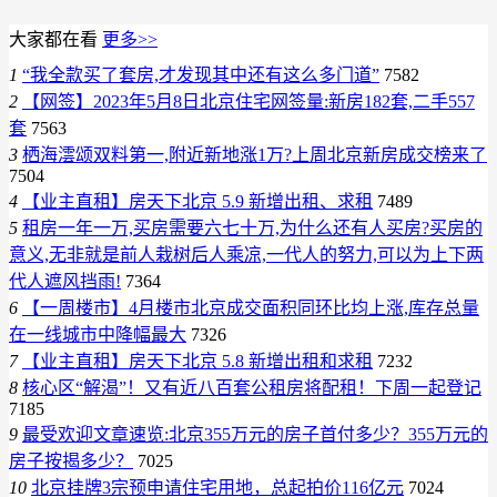
大家都在看
更多>>
1
“我全款买了套房,才发现其中还有这么多门道”
7582
2
【网签】2023年5月8日北京住宅网签量:新房182套,二手557
套
7563
3
栖海澐颂双料第一,附近新地涨1万?上周北京新房成交榜来了
7504
4
【业主直租】房天下北京 5.9 新增出租、求租
7489
5
租房一年一万,买房需要六七十万,为什么还有人买房?买房的
意义,无非就是前人栽树后人乘凉,一代人的努力,可以为上下两
代人遮风挡雨!
7364
6
【一周楼市】4月楼市北京成交面积同环比均上涨,库存总量
在一线城市中降幅最大
7326
7
【业主直租】房天下北京 5.8 新增出租和求租
7232
8
核心区“解渴”！又有近八百套公租房将配租！下周一起登记
7185
9
最受欢迎文章速览:北京355万元的房子首付多少？355万元的
房子按揭多少？
7025
10
北京挂牌3宗预申请住宅用地，总起拍价116亿元
7024