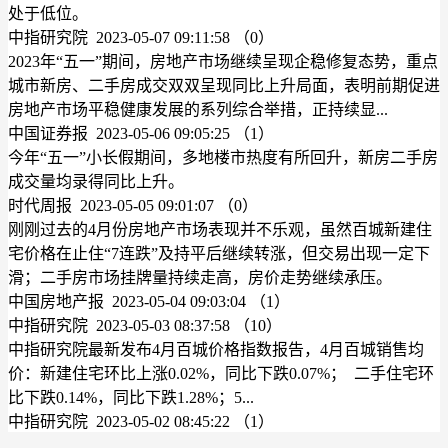
处于低位。
中指研究院 2023-05-07 09:11:58
（0）
2023年“五一”期间，房地产市场继续呈现企稳修复态势，重点
城市新房、二手房成交双双呈现同比上升局面，表明前期促进
房地产市场平稳健康发展的系列综合举措，正持续显...
中国证券报 2023-05-06 09:05:25
（1）
今年“五一”小长假期间，多地楼市热度有所回升，新房二手房
成交量均录得同比上升。
时代周报 2023-05-05 09:01:07
（0）
刚刚过去的4月份房地产市场表现并不乐观，虽然百城新建住
宅价格在止住“7连跌”及持平后继续转涨，但交易出现一定下
滑；二手房市场挂牌量持续走高，房价走势继续承压。
中国房地产报 2023-05-04 09:03:04
（1）
中指研究院 2023-05-03 08:37:58
（10）
中指研究院最新发布4月百城价格指数报告，4月百城销售均
价：新建住宅环比上涨0.02%，同比下跌0.07%； 二手住宅环
比下跌0.14%，同比下跌1.28%；5...
中指研究院 2023-05-02 08:45:22
（1）