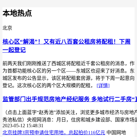
本地热点
北京
核心区“解渴”！又有近八百套公租房将配租！下周
一起登记
前两天我们刚刚推送了西城区将配租近千套公租房的消息，作
为首都功能核心区的另一个区——东城区也迎来了好消息。东
城区发布的公告显示，该区将配租套房源，将于下周一起意向
登记。这次核心区的两个区大规模的配租，
[详情]
监管部门出手规范房地产经纪服务 多地试行二手房“
（点击上面蓝字“赵秀池”添加关注，浏览更多城市经济与房地
秀池私信）央视网消息：月日，住房和城乡建设部、国家市场
2023-05-12 15:48:31
北京挂牌3宗预申请住宅用地，总起拍价116亿元
中国网地