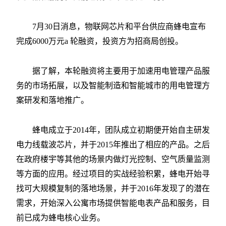
7月30日消息，物联网芯片和平台供应商蜂电宣布
完成6000万元a 轮融资，投资方为招商局创投。
据了解，本轮融资将主要用于加速用电管理产品服
务的市场拓展，以及智能制造和智能城市的用电管理方
案研发和落地推广。
蜂电成立于2014年，团队成立初期便开始自主研发
电力线载波芯片，并于2015年推出了相应的产品。之后
在政府楼宇等其他的场景内做灯光控制、空气质量监测
等方面的应用。经过项目的实战经验积累，蜂电开始寻
找可大规模复制的落地场景，并于2016年发现了的潜在
需求，开始深入公寓市场提供智能电表产品和服务，目
前已成为蜂电核心业务。